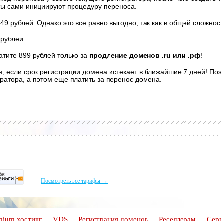
сты сами инициируют процедуру переноса.
149 рублей. Однако это все равно выгодно, так как в общей сложнос
 рублей
атите 899 рублей только за
продление доменов .ru или .рф
!
если срок регистрации домена истекает в ближайшие 7 дней! Поэ
тратора, а потом еще платить за перенос домена.
Посмотреть все тарифы →
mium хостинг
VDS
Регистрация доменов
Реселлерам
Сер